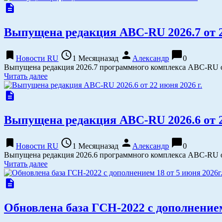
description
Выпущена редакция АВС-RU 2026.7 от 2 
bookmark
access_time
person
chat_bubble
Новости RU
1 Месяцназад
Александр
0
Выпущена редакция 2026.7 программного комплекса АВС-RU от
Читать далее
description
Выпущена редакция АВС-RU 2026.6 от 2
bookmark
access_time
person
chat_bubble
Новости RU
1 Месяцназад
Александр
0
Выпущена редакция 2026.6 программного комплекса АВС-RU от
Читать далее
description
Обновлена база ГСН-2022 с дополнением