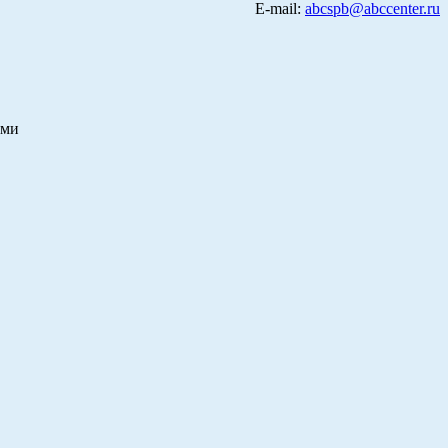
E-mail:
abcspb@abccenter.ru
ами