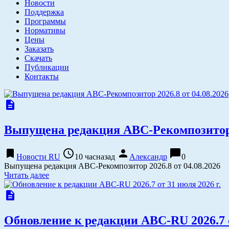
Новости
Поддержка
Программы
Нормативы
Цены
Заказать
Скачать
Публикации
Контакты
description
Выпущена редакция АВС-Рекомпозитор 2
bookmark
access_time
person
chat_bubble
Новости RU
10 часназад
Александр
0
Выпущена редакция АВС-Рекомпозитор 2026.8 от 04.08.2026
Читать далее
description
Обновление к редакции АВС-RU 2026.7 о