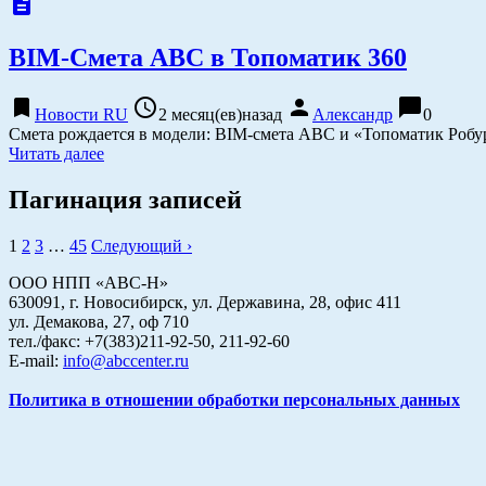
description
BIM-Смета АВС в Топоматик 360
bookmark
access_time
person
chat_bubble
Новости RU
2 месяц(ев)назад
Александр
0
Смета рождается в модели: BIM-смета АВС и «Топоматик Робу
Читать далее
Пагинация записей
1
2
3
…
45
Следующий ›
ООО НПП «АВС-Н»
630091, г. Новосибирск, ул. Державина, 28, офис 411
ул. Демакова, 27, оф 710
тел./факс: +7(383)211-92-50, 211-92-60
E-mail:
info@abccenter.ru
Политика в отношении обработки персональных данных