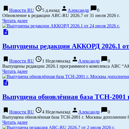
bookmark
access_time
person
chat_bubble
Новости RU
5 д.назад
Александр
0
Обновление к редакции АВС-RU 2026.7 от 31 июля 2026 г.
Читать далее
description
Выпущены редакции АККОРД 2026.1 от 2
bookmark
access_time
person
chat_bubble
Новости RU
1 Неделяназад
Александр
0
Выпущены редакции 2026.1 программного комплекса АВС “АК
Читать далее
description
Выпущена обновлённая база ТСН-2001 г.
bookmark
access_time
person
chat_bubble
Новости RU
4 Недельназад
Александр
0
Выпущена обновлённая база ТСН-2001 г. Москвы дополнение 82 
Читать далее