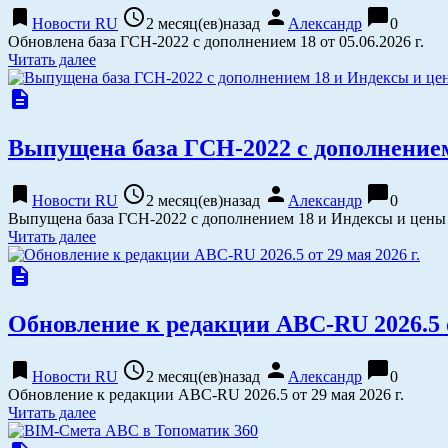
bookmark
access_time
person
chat_bubble
Новости RU
2 месяц(ев)назад
Александр
0
Обновлена база ГСН-2022 с дополнением 18 от 05.06.2026 г.
Читать далее
description
Выпущена база ГСН-2022 с дополнением
bookmark
access_time
person
chat_bubble
Новости RU
2 месяц(ев)назад
Александр
0
Выпущена база ГСН-2022 с дополнением 18 и Индексы и цены 
Читать далее
description
Обновление к редакции АВС-RU 2026.5 от
bookmark
access_time
person
chat_bubble
Новости RU
2 месяц(ев)назад
Александр
0
Обновление к редакции АВС-RU 2026.5 от 29 мая 2026 г.
Читать далее