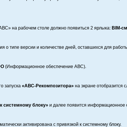
АВС» на рабочем столе должно появиться 2 ярлыка:
BIM-с
 о типе версии и количестве дней, оставшихся для работ
ФО
(Информационное обеспечение АВС).
го запуска
«АВС-Рекомпозитора»
на экране отобразится 
 к системному блоку»
и далее появится информационное 
матически активирована с привязкой к системному блоку.