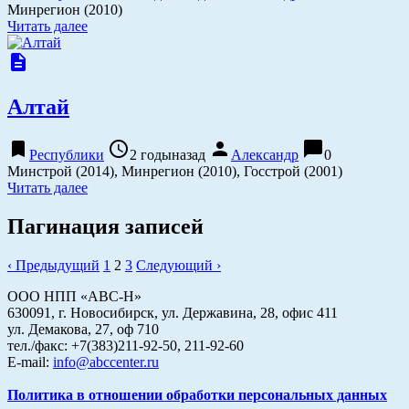
Минрегион (2010)
Читать далее
description
Алтай
bookmark
access_time
person
chat_bubble
Республики
2 годыназад
Александр
0
Минстрой (2014), Минрегион (2010), Госстрой (2001)
Читать далее
Пагинация записей
‹ Предыдущий
1
2
3
Следующий ›
ООО НПП «АВС-Н»
630091, г. Новосибирск, ул. Державина, 28, офис 411
ул. Демакова, 27, оф 710
тел./факс: +7(383)211-92-50, 211-92-60
E-mail:
info@abccenter.ru
Политика в отношении обработки персональных данных