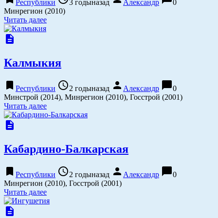
Республики
3 годыназад
Александр
0
Минрегион (2010)
Читать далее
description
Калмыкия
bookmark
access_time
person
chat_bubble
Республики
2 годыназад
Александр
0
Минстрой (2014), Минрегион (2010), Госстрой (2001)
Читать далее
description
Кабардино-Балкарская
bookmark
access_time
person
chat_bubble
Республики
2 годыназад
Александр
0
Минрегион (2010), Госстрой (2001)
Читать далее
description