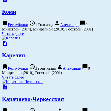
Коми
bookmark
access_time
person
chat_bubble
Республики
1 Годназад
Александр
0
Минстрой (2014), Минрегион (2010), Госстрой (2001)
Читать далее
description
Карелия
bookmark
access_time
person
chat_bubble
Республики
3 годыназад
Александр
0
Минрегион (2010), Госстрой (2001)
Читать далее
description
Карачаево-Черкесская
bookmark
access_time
person
chat_bubble