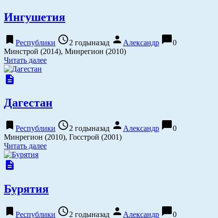
Ингушетия
bookmark
access_time
person
chat_bubble
Республики
2 годыназад
Александр
0
Минстрой (2014), Минрегион (2010)
Читать далее
description
Дагестан
bookmark
access_time
person
chat_bubble
Республики
2 годыназад
Александр
0
Минрегион (2010), Госстрой (2001)
Читать далее
description
Бурятия
bookmark
access_time
person
chat_bubble
Республики
2 годыназад
Александр
0