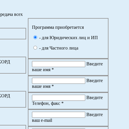
редача всех
Программа приобретается
- для Юридических лиц и ИП
- для Частного лица
ККОРД
Введите
ваше имя *
Введите
ваше имя *
ККОРД
Введите
Телефон, факс *
Введите
ваш e-mail