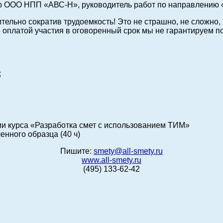
ию ООО НПП «АВС-Н», руководитель работ по направлению 
тельно сократив трудоемкость! Это не страшно, не сложно,
не оплатой участия в оговоренный срок мы не гарантируем 
;
ии курса «Разработка смет с использованием ТИМ»
нного образца (40 ч)
Пишите:
smety@all-smety.ru
www.all-smety.ru
(495) 133-62-42