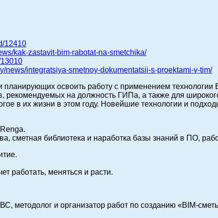
ad/12410
ews/kak-zastavit-bim-rabotat-na-smetchika/
d/13010
y/news/integratsiya-smetnoy-dokumentatsii-s-proektami-v-tim/
 планирующих освоить работу с применением технологии B
, рекомендуемых на должность ГИПа, а также для широкого
огое в их жизни в этом году. Новейшие технологии и подход
 Renga.
ва, сметная библиотека и наработка базы знаний в ПО, раб
итие.
ет работать, меняться и расти.
ВС, методолог и организатор работ по созданию «BIM-смет