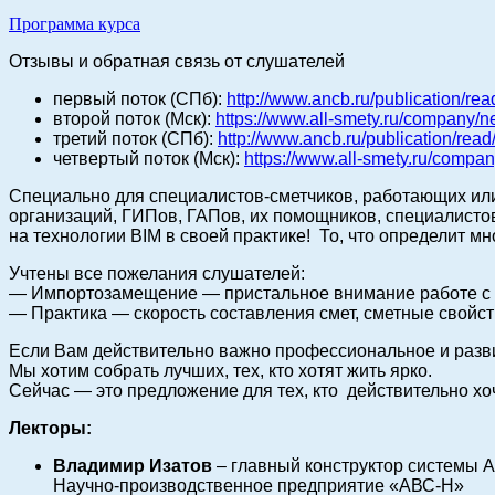
Программа курса
Отз
ывы и обратная связь от слушателей
первый поток (СПб):
http://www.ancb.ru/publication/re
второй поток (Мск):
https://www.all-smety.ru/company/n
третий поток (СПб):
http://www.ancb.ru/publication/rea
четвертый поток (Мск):
https://www.all-smety.ru/compan
Специально для специалистов-сметчиков, работающих или
организаций, ГИПов, ГАПов, их помощников, специалистов
на технологии BIM в своей практике! То, что определит мн
Учтены все пожелания слушателей:
— Импортозамещение — пристальное внимание работе с
— Практика — скорость составления смет, сметные свойст
Если Вам действительно важно профессиональное и разв
Мы хотим собрать лучших, тех, кто хотят жить ярко.
Сейчас — это предложение для тех, кто действительно хоч
Лекторы:
Владимир Изатов
– главный конструктор системы А
Научно-производственное предприятие «АВС-Н»