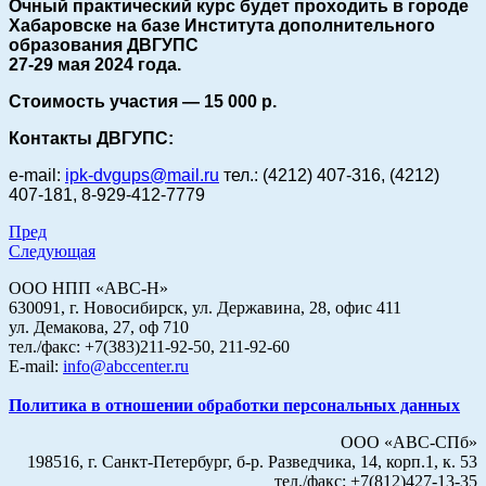
Очный практический курс будет проходить в городе
Хабаровске на базе Института дополнительного
образования ДВГУПС
27-29 мая 2024 года.
Стоимость участия — 15 000 р.
Контакты ДВГУПС:
e-mail:
ipk-dvgups@mail.ru
тел.: (4212) 407-316, (4212)
407-181,
8-929-412-7779
Пред
Следующая
ООО НПП «АВС-Н»
630091, г. Новосибирск, ул. Державина, 28, офис 411
ул. Демакова, 27, оф 710
тел./факс: +7(383)211-92-50, 211-92-60
E-mail:
info@abccenter.ru
Политика в отношении обработки персональных данных
ООО «АВС-СПб»
198516, г. Санкт-Петербург, б-р. Разведчика, 14, корп.1, к. 53
тел./факс: +7(812)427-13-35