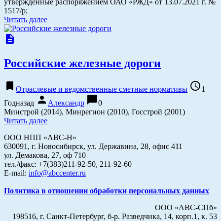
утвержденные распоряжением ОАО «РЖД» от 13.07.2021 г. №
1517/р;
Читать далее
description
Российские железные дороги
bookmark
access_time
Отраслевые и ведомственные сметные нормативы
1
person
chat_bubble
Годназад
Александр
0
Минстрой (2014), Минрегион (2010), Госстрой (2001)
Читать далее
ООО НПП «АВС-Н»
630091, г. Новосибирск, ул. Державина, 28, офис 411
ул. Демакова, 27, оф 710
тел./факс: +7(383)211-92-50, 211-92-60
E-mail:
info@abccenter.ru
Политика в отношении обработки персональных данных
ООО «АВС-СПб»
198516, г. Санкт-Петербург, б-р. Разведчика, 14, корп.1, к. 53