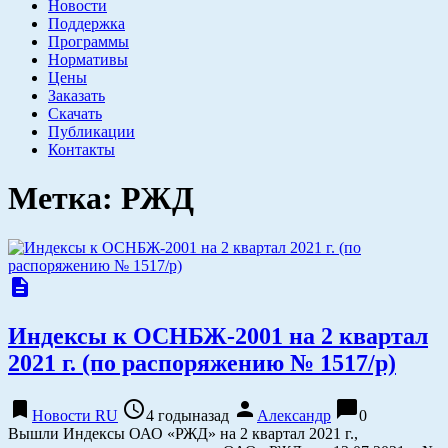
Новости
Поддержка
Программы
Нормативы
Цены
Заказать
Скачать
Публикации
Контакты
Метка:
РЖД
description
Индексы к ОСНБЖ-2001 на 2 квартал
2021 г. (по распоряжению № 1517/р)
bookmark
access_time
person
chat_bubble
Новости RU
4 годыназад
Александр
0
Вышли Индексы ОАО «РЖД» на 2 квартал 2021 г.,