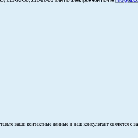
83) 211-92-50, 211-92-60 или по электронной почте
info@abcc
тавьте ваши контактные данные и наш консультант свяжется с в