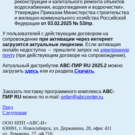
реконструкции и капитального ремонта объектов
водоснабжения, водоотведения и водоочистки».
Утвержден Приказом Министерства строительства
и жилищно-коммунального хозяйства Российской
Федерации
от 03.02.2025 № 53/пр
.
У пользователей с действующим договором на
сопровождение
при активации через интернет
загрузятся актуальные лицензии
.
Если активация
онлайн недоступна – пришлите запрос на
электронную
почту
(при действующем договоре на сопровождение).
Актуальный дистрибутив
АВС-ПИР
RU
2025.2
можно
загрузить
здесь
или из раздела
Скачать
.
Заказать поставку программного комплекса
АВС-
ПИР
RU
можно по e-mail:
order@abccenter.ru
.
Пред
Следующая
ООО НПП «АВС-Н»
630091, г. Новосибирск, ул. Державина, 28, офис 411
ул. Демакова, 27, оф 710